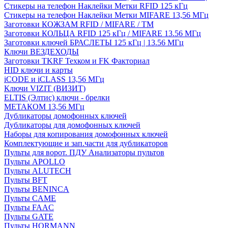
Стикеры на телефон Наклейки Метки RFID 125 кГц
Стикеры на телефон Наклейки Метки MIFARE 13,56 МГц
Заготовки КОЖЗАМ RFID / MIFARE / TM
Заготовки КОЛЬЦА RFID 125 кГц / MIFARE 13.56 МГц
Заготовки ключей БРАСЛЕТЫ 125 кГц | 13.56 МГц
Ключи ВЕЗДЕХОДЫ
Заготовки TKRF Техком и FK Факториал
HID ключи и карты
iCODE и iCLASS 13,56 МГц
Ключи VIZIT (ВИЗИТ)
ELTIS (Элтис) ключи - брелки
МЕТАКОМ 13,56 МГц
Дубликаторы домофонных ключей
Дубликаторы для домофонных ключей
Наборы для копирования домофонных ключей
Комплектующие и зап.части для дубликаторов
Пульты для ворот. ПДУ Анализаторы пультов
Пульты APOLLO
Пульты ALUTECH
Пульты BFT
Пульты BENINCA
Пульты CAME
Пульты FAAC
Пульты GATE
Пульты HORMANN