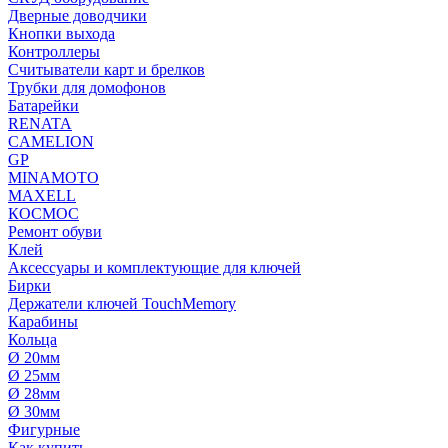
Дверные доводчики
Кнопки выхода
Контроллеры
Считыватели карт и брелков
Трубки для домофонов
Батарейки
RENATA
CAMELION
GP
MINAMOTO
MAXELL
КОСМОС
Ремонт обуви
Клей
Аксессуары и комплектующие для ключей
Бирки
Держатели ключей TouchMemory
Карабины
Кольца
Ø 20мм
Ø 25мм
Ø 28мм
Ø 30мм
Фигурные
Как купить