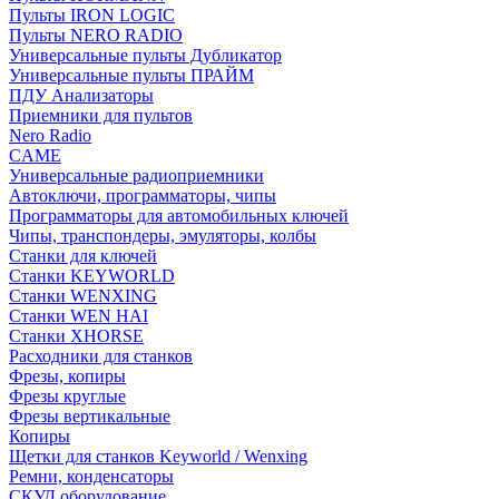
Пульты IRON LOGIC
Пульты NERO RADIO
Универсальные пульты Дубликатор
Универсальные пульты ПРАЙМ
ПДУ Анализаторы
Приемники для пультов
Nero Radio
CAME
Универсальные радиоприемники
Автоключи, программаторы, чипы
Программаторы для автомобильных ключей
Чипы, транспондеры, эмуляторы, колбы
Станки для ключей
Станки KEYWORLD
Станки WENXING
Станки WEN HAI
Станки XHORSE
Расходники для станков
Фрезы, копиры
Фрезы круглые
Фрезы вертикальные
Копиры
Щетки для станков Keyworld / Wenxing
Ремни, конденсаторы
СКУД оборудование