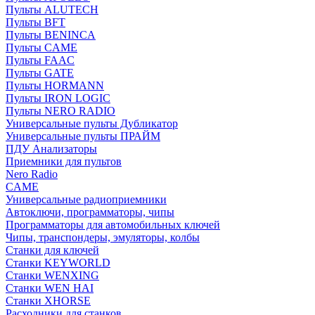
Пульты ALUTECH
Пульты BFT
Пульты BENINCA
Пульты CAME
Пульты FAAC
Пульты GATE
Пульты HORMANN
Пульты IRON LOGIC
Пульты NERO RADIO
Универсальные пульты Дубликатор
Универсальные пульты ПРАЙМ
ПДУ Анализаторы
Приемники для пультов
Nero Radio
CAME
Универсальные радиоприемники
Автоключи, программаторы, чипы
Программаторы для автомобильных ключей
Чипы, транспондеры, эмуляторы, колбы
Станки для ключей
Станки KEYWORLD
Станки WENXING
Станки WEN HAI
Станки XHORSE
Расходники для станков