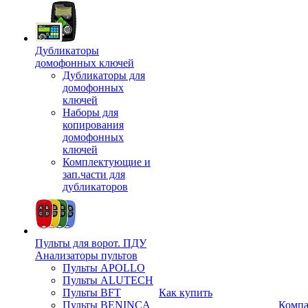
Дубликаторы
домофонных ключей
Дубликаторы для
домофонных
ключей
Наборы для
копирования
домофонных
ключей
Комплектующие и
зап.части для
дубликаторов
Пульты для ворот. ПДУ
Анализаторы пультов
Пульты APOLLO
Пульты ALUTECH
Пульты BFT
Как купить
Пульты BENINCA
Комп