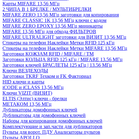
Карты MIFARE 13,56 МГц
2 ЧИПА В 1 БРЕЛКЕ / МУЛЬТИБРЕЛКИ
MIFARE ZERO 13,56 МГц заготовки для копирования
MIFARE CLASSIC 1K 13,56 МГц ключи с кодом
MIFARE ZERO EPOXY 13,56 МГц миникарты
MIFARE 13,56 МГц для обхода ФИЛЬТРОВ
MIFARE ULTRALIGHT заготовки для ВИЗИТ 13,56 МГц
Стикеры на телефон Наклейки Метки RFID 125 кГц
Стикеры на телефон Наклейки Метки MIFARE 13,56 МГц
Заготовки КОЖЗАМ RFID / MIFARE / TM
Заготовки КОЛЬЦА RFID 125 кГц / MIFARE 13.56 МГц
Заготовки ключей БРАСЛЕТЫ 125 кГц | 13.56 МГц
Ключи ВЕЗДЕХОДЫ
Заготовки TKRF Техком и FK Факториал
HID ключи и карты
iCODE и iCLASS 13,56 МГц
Ключи VIZIT (ВИЗИТ)
ELTIS (Элтис) ключи - брелки
МЕТАКОМ 13,56 МГц
Дубликаторы домофонных ключей
Дубликаторы для домофонных ключей
Наборы для копирования домофонных ключей
Комплектующие и зап.части для дубликаторов
Пульты для ворот. ПДУ Анализаторы пультов
Пульты APOLLO