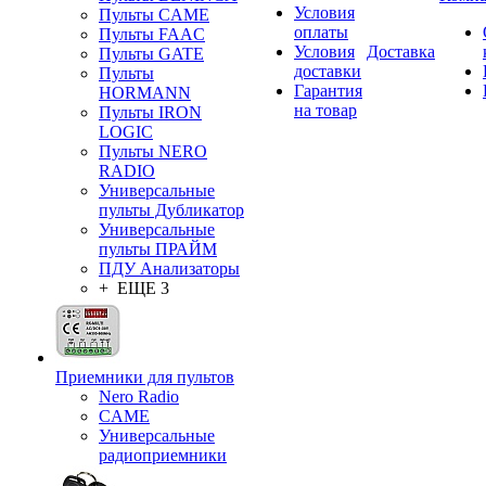
Условия
Пульты CAME
оплаты
Пульты FAAC
Условия
Доставка
Пульты GATE
доставки
Пульты
Гарантия
HORMANN
на товар
Пульты IRON
LOGIC
Пульты NERO
RADIO
Универсальные
пульты Дубликатор
Универсальные
пульты ПРАЙМ
ПДУ Анализаторы
+ ЕЩЕ 3
Приемники для пультов
Nero Radio
CAME
Универсальные
радиоприемники