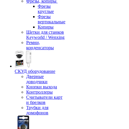
Фрезы, копиры
Фрезы
круглые
Фрезы
вертикальные
Копиры
Щетки для станков
Keyworld / Wenxing
Ремни,
конденсаторы
СКУД оборудование
Дверные
доводчики
Кнопки выхода
Контроллеры
Считыватели карт
и брелков
Трубки для
домофонов