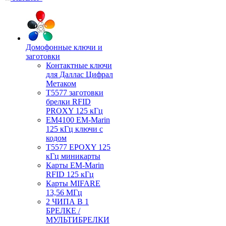
Домофонные ключи и
заготовки
Контактные ключи
для Даллас Цифрал
Метаком
T5577 заготовки
брелки RFID
PROXY 125 кГц
EM4100 EM-Marin
125 кГц ключи с
кодом
T5577 EPOXY 125
кГц миникарты
Карты EM-Marin
RFID 125 кГц
Карты MIFARE
13,56 МГц
2 ЧИПА В 1
БРЕЛКЕ /
МУЛЬТИБРЕЛКИ