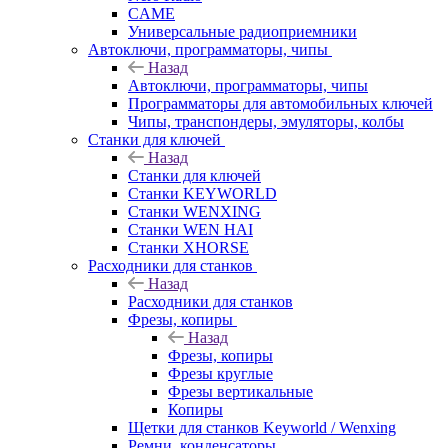
CAME
Универсальные радиоприемники
Автоключи, программаторы, чипы
Назад
Автоключи, программаторы, чипы
Программаторы для автомобильных ключей
Чипы, транспондеры, эмуляторы, колбы
Станки для ключей
Назад
Станки для ключей
Станки KEYWORLD
Станки WENXING
Станки WEN HAI
Станки XHORSE
Расходники для станков
Назад
Расходники для станков
Фрезы, копиры
Назад
Фрезы, копиры
Фрезы круглые
Фрезы вертикальные
Копиры
Щетки для станков Keyworld / Wenxing
Ремни, конденсаторы