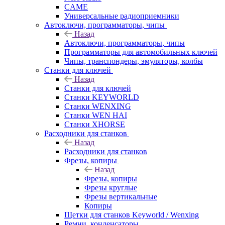
CAME
Универсальные радиоприемники
Автоключи, программаторы, чипы
Назад
Автоключи, программаторы, чипы
Программаторы для автомобильных ключей
Чипы, транспондеры, эмуляторы, колбы
Станки для ключей
Назад
Станки для ключей
Станки KEYWORLD
Станки WENXING
Станки WEN HAI
Станки XHORSE
Расходники для станков
Назад
Расходники для станков
Фрезы, копиры
Назад
Фрезы, копиры
Фрезы круглые
Фрезы вертикальные
Копиры
Щетки для станков Keyworld / Wenxing
Ремни, конденсаторы