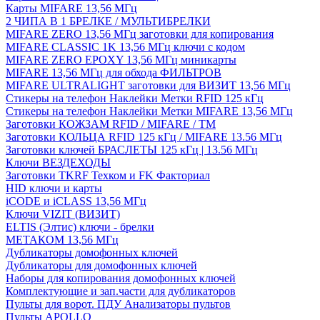
Карты MIFARE 13,56 МГц
2 ЧИПА В 1 БРЕЛКЕ / МУЛЬТИБРЕЛКИ
MIFARE ZERO 13,56 МГц заготовки для копирования
MIFARE CLASSIC 1K 13,56 МГц ключи с кодом
MIFARE ZERO EPOXY 13,56 МГц миникарты
MIFARE 13,56 МГц для обхода ФИЛЬТРОВ
MIFARE ULTRALIGHT заготовки для ВИЗИТ 13,56 МГц
Стикеры на телефон Наклейки Метки RFID 125 кГц
Стикеры на телефон Наклейки Метки MIFARE 13,56 МГц
Заготовки КОЖЗАМ RFID / MIFARE / TM
Заготовки КОЛЬЦА RFID 125 кГц / MIFARE 13.56 МГц
Заготовки ключей БРАСЛЕТЫ 125 кГц | 13.56 МГц
Ключи ВЕЗДЕХОДЫ
Заготовки TKRF Техком и FK Факториал
HID ключи и карты
iCODE и iCLASS 13,56 МГц
Ключи VIZIT (ВИЗИТ)
ELTIS (Элтис) ключи - брелки
МЕТАКОМ 13,56 МГц
Дубликаторы домофонных ключей
Дубликаторы для домофонных ключей
Наборы для копирования домофонных ключей
Комплектующие и зап.части для дубликаторов
Пульты для ворот. ПДУ Анализаторы пультов
Пульты APOLLO