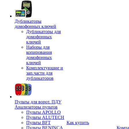
Дубликаторы
домофонных ключей
Дубликаторы для
домофонных
ключей
Наборы для
копирования
домофонных
ключей
Комплектующие и
зап.части для
дубликаторов
Пульты для ворот. ПДУ
Анализаторы пультов
Пульты APOLLO
Пульты ALUTECH
Пульты BFT
Как купить
Пульты BENINCA
Комп