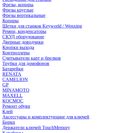
Фрезы, копиры
Фрезы круглые
Фрезы вертикальные
Копиры
Щетки для станков Keyworld / Wenxing
Ремни, конденсаторы
СКУД оборудование
Дверные доводчики
Кнопки выхода
Контроллеры
Считыватели карт и брелков
Трубки для домофонов
Батарейки
RENATA
CAMELION
GP
MINAMOTO
MAXELL
КОСМОС
Ремонт обуви
Клей
Аксессуары и комплектующие для ключей
Бирки
Держатели ключей TouchMemory
Карабины