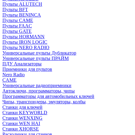
Пульты ALUTECH
Пульты BFT
Пульты BENINCA
Пульты CAME
Пульты FAAC
Пульты GATE
Пульты HORMANN
Пульты IRON LOGIC
Пульты NERO RADIO
Универсальные пульты Дубликатор
Универсальные пульты ПРАЙМ
ПДУ Анализаторы
Приемники для пультов
Nero Radio
CAME
Универсальные радиоприемники
Автоключи, программаторы, чипы
Программаторы для автомобильных ключей
Чипы, транспондеры, эмуляторы, колбы
Станки для ключей
Станки KEYWORLD
Станки WENXING
Станки WEN HAI
Станки XHORSE
Расходники для станков