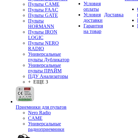
Условия
Пульты CAME
оплаты
Пульты FAAC
Условия
Доставка
Пульты GATE
доставки
Пульты
Гарантия
HORMANN
на товар
Пульты IRON
LOGIC
Пульты NERO
RADIO
Универсальные
пульты Дубликатор
Универсальные
пульты ПРАЙМ
ПДУ Анализаторы
+ ЕЩЕ 3
Приемники для пультов
Nero Radio
CAME
Универсальные
радиоприемники