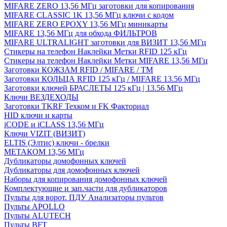
MIFARE ZERO 13,56 МГц заготовки для копирования
MIFARE CLASSIC 1K 13,56 МГц ключи с кодом
MIFARE ZERO EPOXY 13,56 МГц миникарты
MIFARE 13,56 МГц для обхода ФИЛЬТРОВ
MIFARE ULTRALIGHT заготовки для ВИЗИТ 13,56 МГц
Стикеры на телефон Наклейки Метки RFID 125 кГц
Стикеры на телефон Наклейки Метки MIFARE 13,56 МГц
Заготовки КОЖЗАМ RFID / MIFARE / TM
Заготовки КОЛЬЦА RFID 125 кГц / MIFARE 13.56 МГц
Заготовки ключей БРАСЛЕТЫ 125 кГц | 13.56 МГц
Ключи ВЕЗДЕХОДЫ
Заготовки TKRF Техком и FK Факториал
HID ключи и карты
iCODE и iCLASS 13,56 МГц
Ключи VIZIT (ВИЗИТ)
ELTIS (Элтис) ключи - брелки
МЕТАКОМ 13,56 МГц
Дубликаторы домофонных ключей
Дубликаторы для домофонных ключей
Наборы для копирования домофонных ключей
Комплектующие и зап.части для дубликаторов
Пульты для ворот. ПДУ Анализаторы пультов
Пульты APOLLO
Пульты ALUTECH
Пульты BFT