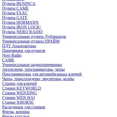
Пульты BENINCA
Пульты CAME
Пульты FAAC
Пульты GATE
Пульты HORMANN
Пульты IRON LOGIC
Пульты NERO RADIO
Универсальные пульты Дубликатор
Универсальные пульты ПРАЙМ
ПДУ Анализаторы
Приемники для пультов
Nero Radio
CAME
Универсальные радиоприемники
Автоключи, программаторы, чипы
Программаторы для автомобильных ключей
Чипы, транспондеры, эмуляторы, колбы
Станки для ключей
Станки KEYWORLD
Станки WENXING
Станки WEN HAI
Станки XHORSE
Расходники для станков
Фрезы, копиры
Фрезы круглые