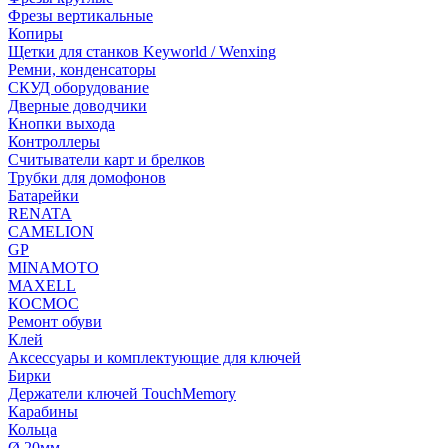
Фрезы вертикальные
Копиры
Щетки для станков Keyworld / Wenxing
Ремни, конденсаторы
СКУД оборудование
Дверные доводчики
Кнопки выхода
Контроллеры
Считыватели карт и брелков
Трубки для домофонов
Батарейки
RENATA
CAMELION
GP
MINAMOTO
MAXELL
КОСМОС
Ремонт обуви
Клей
Аксессуары и комплектующие для ключей
Бирки
Держатели ключей TouchMemory
Карабины
Кольца
Ø 20мм