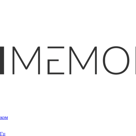
аком
кГц