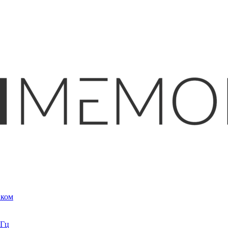
аком
кГц