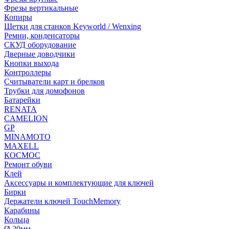
Фрезы вертикальные
Копиры
Щетки для станков Keyworld / Wenxing
Ремни, конденсаторы
СКУД оборудование
Дверные доводчики
Кнопки выхода
Контроллеры
Считыватели карт и брелков
Трубки для домофонов
Батарейки
RENATA
CAMELION
GP
MINAMOTO
MAXELL
КОСМОС
Ремонт обуви
Клей
Аксессуары и комплектующие для ключей
Бирки
Держатели ключей TouchMemory
Карабины
Кольца
Ø 20мм