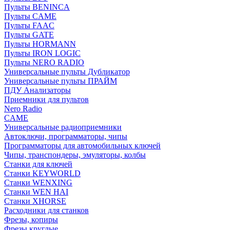
Пульты BENINCA
Пульты CAME
Пульты FAAC
Пульты GATE
Пульты HORMANN
Пульты IRON LOGIC
Пульты NERO RADIO
Универсальные пульты Дубликатор
Универсальные пульты ПРАЙМ
ПДУ Анализаторы
Приемники для пультов
Nero Radio
CAME
Универсальные радиоприемники
Автоключи, программаторы, чипы
Программаторы для автомобильных ключей
Чипы, транспондеры, эмуляторы, колбы
Станки для ключей
Станки KEYWORLD
Станки WENXING
Станки WEN HAI
Станки XHORSE
Расходники для станков
Фрезы, копиры
Фрезы круглые