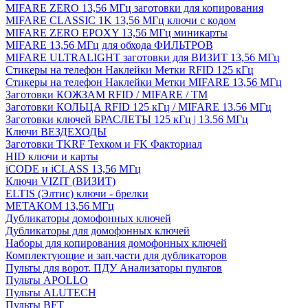
MIFARE ZERO 13,56 МГц заготовки для копирования
MIFARE CLASSIC 1K 13,56 МГц ключи с кодом
MIFARE ZERO EPOXY 13,56 МГц миникарты
MIFARE 13,56 МГц для обхода ФИЛЬТРОВ
MIFARE ULTRALIGHT заготовки для ВИЗИТ 13,56 МГц
Стикеры на телефон Наклейки Метки RFID 125 кГц
Стикеры на телефон Наклейки Метки MIFARE 13,56 МГц
Заготовки КОЖЗАМ RFID / MIFARE / TM
Заготовки КОЛЬЦА RFID 125 кГц / MIFARE 13.56 МГц
Заготовки ключей БРАСЛЕТЫ 125 кГц | 13.56 МГц
Ключи ВЕЗДЕХОДЫ
Заготовки TKRF Техком и FK Факториал
HID ключи и карты
iCODE и iCLASS 13,56 МГц
Ключи VIZIT (ВИЗИТ)
ELTIS (Элтис) ключи - брелки
МЕТАКОМ 13,56 МГц
Дубликаторы домофонных ключей
Дубликаторы для домофонных ключей
Наборы для копирования домофонных ключей
Комплектующие и зап.части для дубликаторов
Пульты для ворот. ПДУ Анализаторы пультов
Пульты APOLLO
Пульты ALUTECH
Пульты BFT