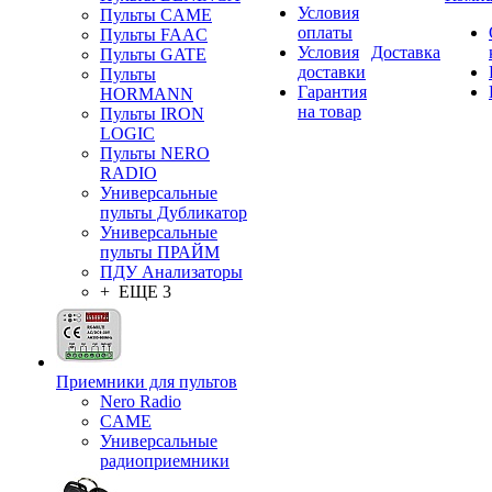
Условия
Пульты CAME
оплаты
Пульты FAAC
Условия
Доставка
Пульты GATE
доставки
Пульты
Гарантия
HORMANN
на товар
Пульты IRON
LOGIC
Пульты NERO
RADIO
Универсальные
пульты Дубликатор
Универсальные
пульты ПРАЙМ
ПДУ Анализаторы
+ ЕЩЕ 3
Приемники для пультов
Nero Radio
CAME
Универсальные
радиоприемники