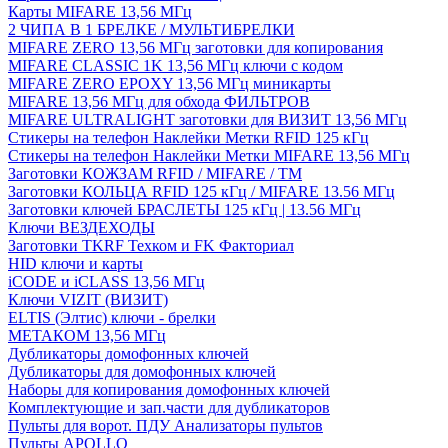
Карты MIFARE 13,56 МГц
2 ЧИПА В 1 БРЕЛКЕ / МУЛЬТИБРЕЛКИ
MIFARE ZERO 13,56 МГц заготовки для копирования
MIFARE CLASSIC 1K 13,56 МГц ключи с кодом
MIFARE ZERO EPOXY 13,56 МГц миникарты
MIFARE 13,56 МГц для обхода ФИЛЬТРОВ
MIFARE ULTRALIGHT заготовки для ВИЗИТ 13,56 МГц
Стикеры на телефон Наклейки Метки RFID 125 кГц
Стикеры на телефон Наклейки Метки MIFARE 13,56 МГц
Заготовки КОЖЗАМ RFID / MIFARE / TM
Заготовки КОЛЬЦА RFID 125 кГц / MIFARE 13.56 МГц
Заготовки ключей БРАСЛЕТЫ 125 кГц | 13.56 МГц
Ключи ВЕЗДЕХОДЫ
Заготовки TKRF Техком и FK Факториал
HID ключи и карты
iCODE и iCLASS 13,56 МГц
Ключи VIZIT (ВИЗИТ)
ELTIS (Элтис) ключи - брелки
МЕТАКОМ 13,56 МГц
Дубликаторы домофонных ключей
Дубликаторы для домофонных ключей
Наборы для копирования домофонных ключей
Комплектующие и зап.части для дубликаторов
Пульты для ворот. ПДУ Анализаторы пультов
Пульты APOLLO