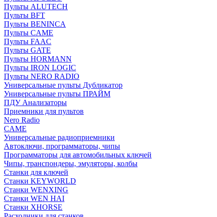
Пульты ALUTECH
Пульты BFT
Пульты BENINCA
Пульты CAME
Пульты FAAC
Пульты GATE
Пульты HORMANN
Пульты IRON LOGIC
Пульты NERO RADIO
Универсальные пульты Дубликатор
Универсальные пульты ПРАЙМ
ПДУ Анализаторы
Приемники для пультов
Nero Radio
CAME
Универсальные радиоприемники
Автоключи, программаторы, чипы
Программаторы для автомобильных ключей
Чипы, транспондеры, эмуляторы, колбы
Станки для ключей
Станки KEYWORLD
Станки WENXING
Станки WEN HAI
Станки XHORSE
Расходники для станков