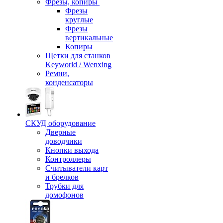
Фрезы, копиры
Фрезы
круглые
Фрезы
вертикальные
Копиры
Щетки для станков
Keyworld / Wenxing
Ремни,
конденсаторы
СКУД оборудование
Дверные
доводчики
Кнопки выхода
Контроллеры
Считыватели карт
и брелков
Трубки для
домофонов