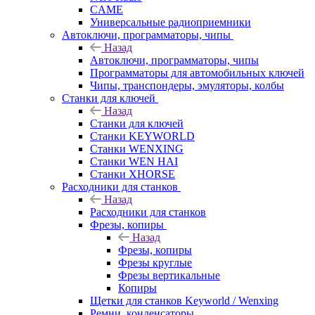
CAME
Универсальные радиоприемники
Автоключи, программаторы, чипы
Назад
Автоключи, программаторы, чипы
Программаторы для автомобильных ключей
Чипы, транспондеры, эмуляторы, колбы
Станки для ключей
Назад
Станки для ключей
Станки KEYWORLD
Станки WENXING
Станки WEN HAI
Станки XHORSE
Расходники для станков
Назад
Расходники для станков
Фрезы, копиры
Назад
Фрезы, копиры
Фрезы круглые
Фрезы вертикальные
Копиры
Щетки для станков Keyworld / Wenxing
Ремни, конденсаторы