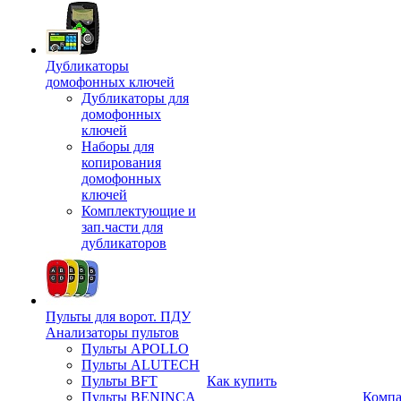
Дубликаторы
домофонных ключей
Дубликаторы для
домофонных
ключей
Наборы для
копирования
домофонных
ключей
Комплектующие и
зап.части для
дубликаторов
Пульты для ворот. ПДУ
Анализаторы пультов
Пульты APOLLO
Пульты ALUTECH
Пульты BFT
Как купить
Пульты BENINCA
Комп