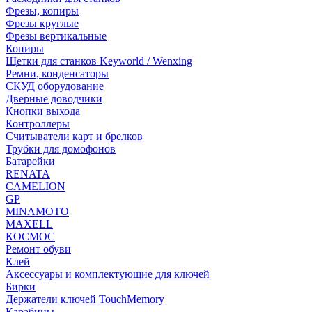
Фрезы, копиры
Фрезы круглые
Фрезы вертикальные
Копиры
Щетки для станков Keyworld / Wenxing
Ремни, конденсаторы
СКУД оборудование
Дверные доводчики
Кнопки выхода
Контроллеры
Считыватели карт и брелков
Трубки для домофонов
Батарейки
RENATA
CAMELION
GP
MINAMOTO
MAXELL
КОСМОС
Ремонт обуви
Клей
Аксессуары и комплектующие для ключей
Бирки
Держатели ключей TouchMemory
Карабины