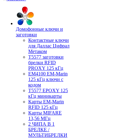
Домофонные ключи и
заготовки
Контактные ключи
для Даллас Цифрал
Метаком
T5577 заготовки
брелки RFID
PROXY 125 кГц
EM4100 EM-Marin
125 кГц ключи с
кодом
T5577 EPOXY 125
кГц миникарты
Карты EM-Marin
RFID 125 кГц
Карты MIFARE
13,56 МГц
2 ЧИПА В 1
БРЕЛКЕ /
МУЛЬТИБРЕЛКИ