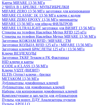
Карты MIFARE 13,56 МГц
2 ЧИПА В 1 БРЕЛКЕ / МУЛЬТИБРЕЛКИ
MIFARE ZERO 13,56 МГц заготовки для копирования
MIFARE CLASSIC 1K 13,56 МГц ключи с кодом
MIFARE ZERO EPOXY 13,56 МГц миникарты
MIFARE 13,56 МГц для обхода ФИЛЬТРОВ
MIFARE ULTRALIGHT заготовки для ВИЗИТ 13,56 МГц
Стикеры на телефон Наклейки Метки RFID 125 кГц
Стикеры на телефон Наклейки Метки MIFARE 13,56 МГц
Заготовки КОЖЗАМ RFID / MIFARE / TM
Заготовки КОЛЬЦА RFID 125 кГц / MIFARE 13.56 МГц
Заготовки ключей БРАСЛЕТЫ 125 кГц | 13.56 МГц
Ключи ВЕЗДЕХОДЫ
Заготовки TKRF Техком и FK Факториал
HID ключи и карты
iCODE и iCLASS 13,56 МГц
Ключи VIZIT (ВИЗИТ)
ELTIS (Элтис) ключи - брелки
МЕТАКОМ 13,56 МГц
Дубликаторы домофонных ключей
Дубликаторы для домофонных ключей
Наборы для копирования домофонных ключей
Комплектующие и зап.части для дубликаторов
Пульты для ворот. ПДУ Анализаторы пультов
Пульты APOLLO