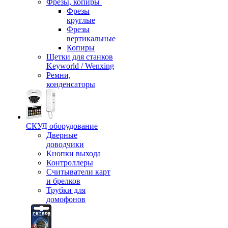
Фрезы, копиры
Фрезы
круглые
Фрезы
вертикальные
Копиры
Щетки для станков
Keyworld / Wenxing
Ремни,
конденсаторы
СКУД оборудование
Дверные
доводчики
Кнопки выхода
Контроллеры
Считыватели карт
и брелков
Трубки для
домофонов