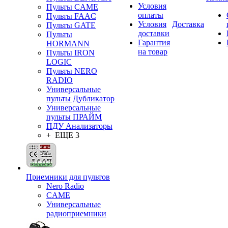
Условия
Пульты CAME
оплаты
Пульты FAAC
Условия
Доставка
Пульты GATE
доставки
Пульты
Гарантия
HORMANN
на товар
Пульты IRON
LOGIC
Пульты NERO
RADIO
Универсальные
пульты Дубликатор
Универсальные
пульты ПРАЙМ
ПДУ Анализаторы
+ ЕЩЕ 3
Приемники для пультов
Nero Radio
CAME
Универсальные
радиоприемники