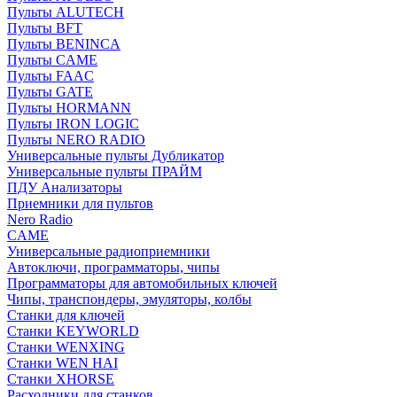
Пульты ALUTECH
Пульты BFT
Пульты BENINCA
Пульты CAME
Пульты FAAC
Пульты GATE
Пульты HORMANN
Пульты IRON LOGIC
Пульты NERO RADIO
Универсальные пульты Дубликатор
Универсальные пульты ПРАЙМ
ПДУ Анализаторы
Приемники для пультов
Nero Radio
CAME
Универсальные радиоприемники
Автоключи, программаторы, чипы
Программаторы для автомобильных ключей
Чипы, транспондеры, эмуляторы, колбы
Станки для ключей
Станки KEYWORLD
Станки WENXING
Станки WEN HAI
Станки XHORSE
Расходники для станков