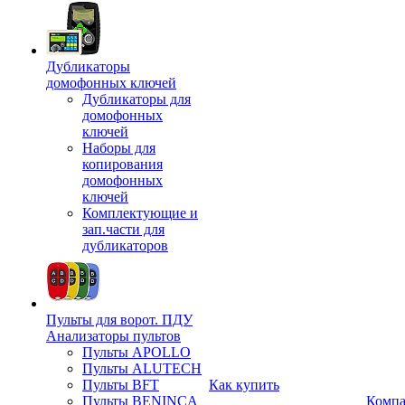
Дубликаторы
домофонных ключей
Дубликаторы для
домофонных
ключей
Наборы для
копирования
домофонных
ключей
Комплектующие и
зап.части для
дубликаторов
Пульты для ворот. ПДУ
Анализаторы пультов
Пульты APOLLO
Пульты ALUTECH
Пульты BFT
Как купить
Пульты BENINCA
Комп