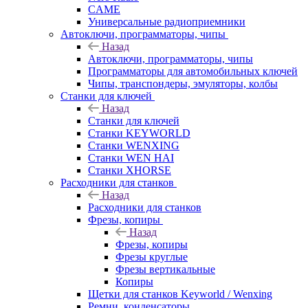
CAME
Универсальные радиоприемники
Автоключи, программаторы, чипы
Назад
Автоключи, программаторы, чипы
Программаторы для автомобильных ключей
Чипы, транспондеры, эмуляторы, колбы
Станки для ключей
Назад
Станки для ключей
Станки KEYWORLD
Станки WENXING
Станки WEN HAI
Станки XHORSE
Расходники для станков
Назад
Расходники для станков
Фрезы, копиры
Назад
Фрезы, копиры
Фрезы круглые
Фрезы вертикальные
Копиры
Щетки для станков Keyworld / Wenxing
Ремни, конденсаторы