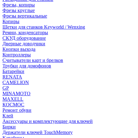
Фрезы, копиры
Фрезы круглые
Фрезы вертикальные
Копиры
Щетки для станков Keyworld / Wenxing
Ремни, конденсаторы
СКУД оборудование
Дверные доводчики
Кнопки выхода
Контроллеры
Считыватели карт и брелков
Трубки для домофонов
Батарейки
RENATA
CAMELION
GP
MINAMOTO
MAXELL
КОСМОС
Ремонт обуви
Клей
Аксессуары и комплектующие для ключей
Бирки
Держатели ключей TouchMemory
Карабины