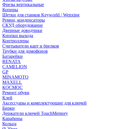
Фрезы вертикальные
Копиры
Щетки для станков Keyworld / Wenxing
Ремни, конденсаторы
СКУД оборудование
Дверные доводчики
Кнопки выхода
Контроллеры
Считыватели карт и брелков
Трубки для домофонов
Батарейки
RENATA
CAMELION
GP
MINAMOTO
MAXELL
КОСМОС
Ремонт обуви
Клей
Аксессуары и комплектующие для ключей
Бирки
Держатели ключей TouchMemory
Карабины
Кольца
Ø 20мм