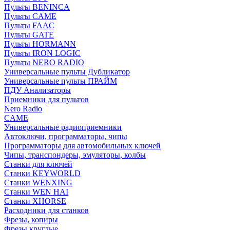
Пульты BENINCA
Пульты CAME
Пульты FAAC
Пульты GATE
Пульты HORMANN
Пульты IRON LOGIC
Пульты NERO RADIO
Универсальные пульты Дубликатор
Универсальные пульты ПРАЙМ
ПДУ Анализаторы
Приемники для пультов
Nero Radio
CAME
Универсальные радиоприемники
Автоключи, программаторы, чипы
Программаторы для автомобильных ключей
Чипы, транспондеры, эмуляторы, колбы
Станки для ключей
Станки KEYWORLD
Станки WENXING
Станки WEN HAI
Станки XHORSE
Расходники для станков
Фрезы, копиры
Фрезы круглые