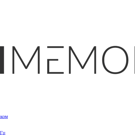
аком
кГц