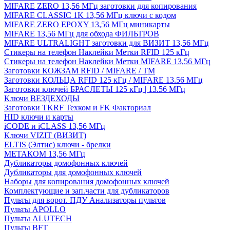
MIFARE ZERO 13,56 МГц заготовки для копирования
MIFARE CLASSIC 1K 13,56 МГц ключи с кодом
MIFARE ZERO EPOXY 13,56 МГц миникарты
MIFARE 13,56 МГц для обхода ФИЛЬТРОВ
MIFARE ULTRALIGHT заготовки для ВИЗИТ 13,56 МГц
Стикеры на телефон Наклейки Метки RFID 125 кГц
Стикеры на телефон Наклейки Метки MIFARE 13,56 МГц
Заготовки КОЖЗАМ RFID / MIFARE / TM
Заготовки КОЛЬЦА RFID 125 кГц / MIFARE 13.56 МГц
Заготовки ключей БРАСЛЕТЫ 125 кГц | 13.56 МГц
Ключи ВЕЗДЕХОДЫ
Заготовки TKRF Техком и FK Факториал
HID ключи и карты
iCODE и iCLASS 13,56 МГц
Ключи VIZIT (ВИЗИТ)
ELTIS (Элтис) ключи - брелки
МЕТАКОМ 13,56 МГц
Дубликаторы домофонных ключей
Дубликаторы для домофонных ключей
Наборы для копирования домофонных ключей
Комплектующие и зап.части для дубликаторов
Пульты для ворот. ПДУ Анализаторы пультов
Пульты APOLLO
Пульты ALUTECH
Пульты BFT