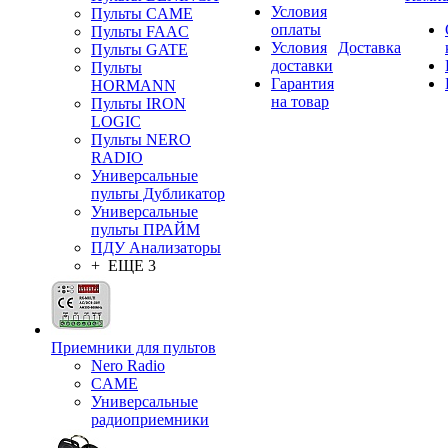
Условия
Пульты CAME
оплаты
Пульты FAAC
Условия
Доставка
Пульты GATE
доставки
Пульты
Гарантия
HORMANN
на товар
Пульты IRON
LOGIC
Пульты NERO
RADIO
Универсальные
пульты Дубликатор
Универсальные
пульты ПРАЙМ
ПДУ Анализаторы
+ ЕЩЕ 3
Приемники для пультов
Nero Radio
CAME
Универсальные
радиоприемники