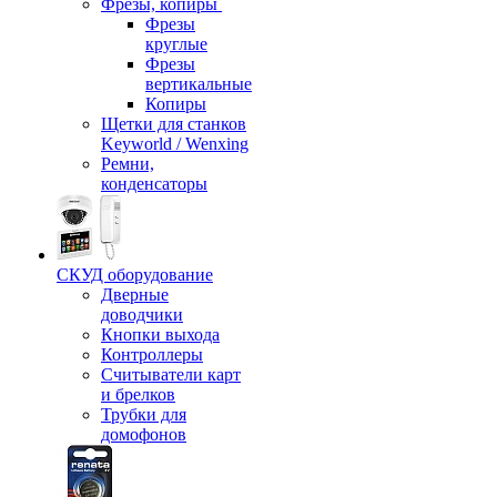
Фрезы, копиры
Фрезы
круглые
Фрезы
вертикальные
Копиры
Щетки для станков
Keyworld / Wenxing
Ремни,
конденсаторы
СКУД оборудование
Дверные
доводчики
Кнопки выхода
Контроллеры
Считыватели карт
и брелков
Трубки для
домофонов