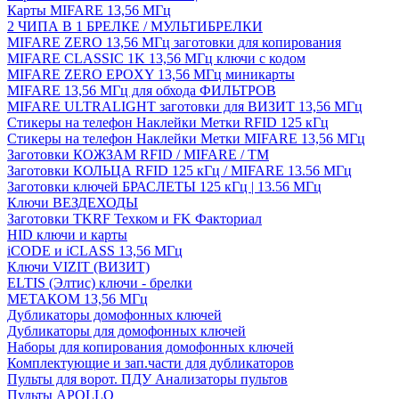
Карты MIFARE 13,56 МГц
2 ЧИПА В 1 БРЕЛКЕ / МУЛЬТИБРЕЛКИ
MIFARE ZERO 13,56 МГц заготовки для копирования
MIFARE CLASSIC 1K 13,56 МГц ключи с кодом
MIFARE ZERO EPOXY 13,56 МГц миникарты
MIFARE 13,56 МГц для обхода ФИЛЬТРОВ
MIFARE ULTRALIGHT заготовки для ВИЗИТ 13,56 МГц
Стикеры на телефон Наклейки Метки RFID 125 кГц
Стикеры на телефон Наклейки Метки MIFARE 13,56 МГц
Заготовки КОЖЗАМ RFID / MIFARE / TM
Заготовки КОЛЬЦА RFID 125 кГц / MIFARE 13.56 МГц
Заготовки ключей БРАСЛЕТЫ 125 кГц | 13.56 МГц
Ключи ВЕЗДЕХОДЫ
Заготовки TKRF Техком и FK Факториал
HID ключи и карты
iCODE и iCLASS 13,56 МГц
Ключи VIZIT (ВИЗИТ)
ELTIS (Элтис) ключи - брелки
МЕТАКОМ 13,56 МГц
Дубликаторы домофонных ключей
Дубликаторы для домофонных ключей
Наборы для копирования домофонных ключей
Комплектующие и зап.части для дубликаторов
Пульты для ворот. ПДУ Анализаторы пультов
Пульты APOLLO