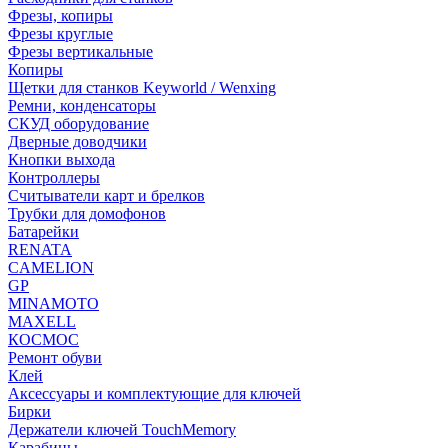
Фрезы, копиры
Фрезы круглые
Фрезы вертикальные
Копиры
Щетки для станков Keyworld / Wenxing
Ремни, конденсаторы
СКУД оборудование
Дверные доводчики
Кнопки выхода
Контроллеры
Считыватели карт и брелков
Трубки для домофонов
Батарейки
RENATA
CAMELION
GP
MINAMOTO
MAXELL
КОСМОС
Ремонт обуви
Клей
Аксессуары и комплектующие для ключей
Бирки
Держатели ключей TouchMemory
Карабины