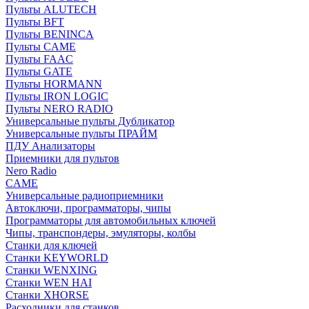
Пульты ALUTECH
Пульты BFT
Пульты BENINCA
Пульты CAME
Пульты FAAC
Пульты GATE
Пульты HORMANN
Пульты IRON LOGIC
Пульты NERO RADIO
Универсальные пульты Дубликатор
Универсальные пульты ПРАЙМ
ПДУ Анализаторы
Приемники для пультов
Nero Radio
CAME
Универсальные радиоприемники
Автоключи, программаторы, чипы
Программаторы для автомобильных ключей
Чипы, транспондеры, эмуляторы, колбы
Станки для ключей
Станки KEYWORLD
Станки WENXING
Станки WEN HAI
Станки XHORSE
Расходники для станков