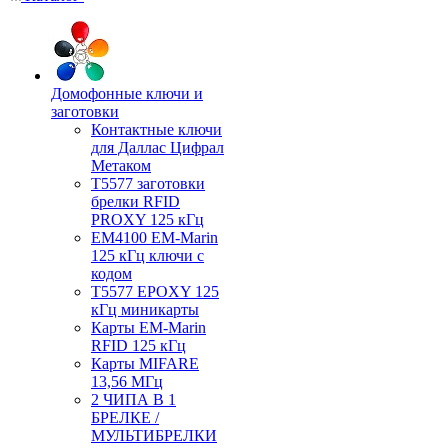
Домофонные ключи и
заготовки
Контактные ключи
для Даллас Цифрал
Метаком
T5577 заготовки
брелки RFID
PROXY 125 кГц
EM4100 EM-Marin
125 кГц ключи с
кодом
T5577 EPOXY 125
кГц миникарты
Карты EM-Marin
RFID 125 кГц
Карты MIFARE
13,56 МГц
2 ЧИПА В 1
БРЕЛКЕ /
МУЛЬТИБРЕЛКИ