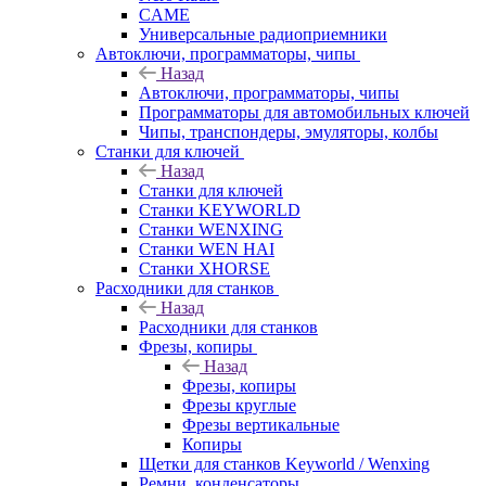
CAME
Универсальные радиоприемники
Автоключи, программаторы, чипы
Назад
Автоключи, программаторы, чипы
Программаторы для автомобильных ключей
Чипы, транспондеры, эмуляторы, колбы
Станки для ключей
Назад
Станки для ключей
Станки KEYWORLD
Станки WENXING
Станки WEN HAI
Станки XHORSE
Расходники для станков
Назад
Расходники для станков
Фрезы, копиры
Назад
Фрезы, копиры
Фрезы круглые
Фрезы вертикальные
Копиры
Щетки для станков Keyworld / Wenxing
Ремни, конденсаторы