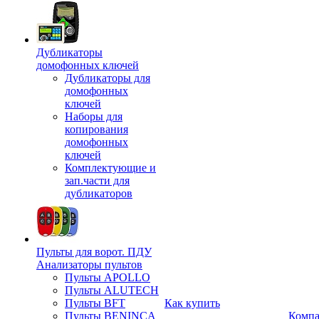
Дубликаторы
домофонных ключей
Дубликаторы для
домофонных
ключей
Наборы для
копирования
домофонных
ключей
Комплектующие и
зап.части для
дубликаторов
Пульты для ворот. ПДУ
Анализаторы пультов
Пульты APOLLO
Пульты ALUTECH
Пульты BFT
Как купить
Пульты BENINCA
Комп