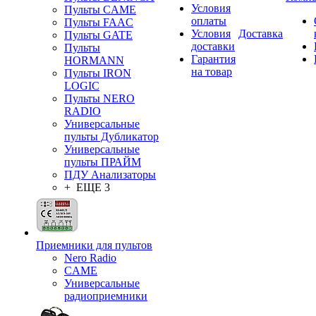
Условия
Пульты CAME
оплаты
Пульты FAAC
Условия
Доставка
Пульты GATE
доставки
Пульты
Гарантия
HORMANN
на товар
Пульты IRON
LOGIC
Пульты NERO
RADIO
Универсальные
пульты Дубликатор
Универсальные
пульты ПРАЙМ
ПДУ Анализаторы
+ ЕЩЕ 3
Приемники для пультов
Nero Radio
CAME
Универсальные
радиоприемники