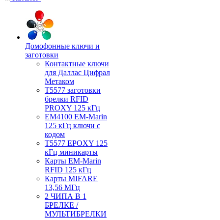
Домофонные ключи и
заготовки
Контактные ключи
для Даллас Цифрал
Метаком
T5577 заготовки
брелки RFID
PROXY 125 кГц
EM4100 EM-Marin
125 кГц ключи с
кодом
T5577 EPOXY 125
кГц миникарты
Карты EM-Marin
RFID 125 кГц
Карты MIFARE
13,56 МГц
2 ЧИПА В 1
БРЕЛКЕ /
МУЛЬТИБРЕЛКИ