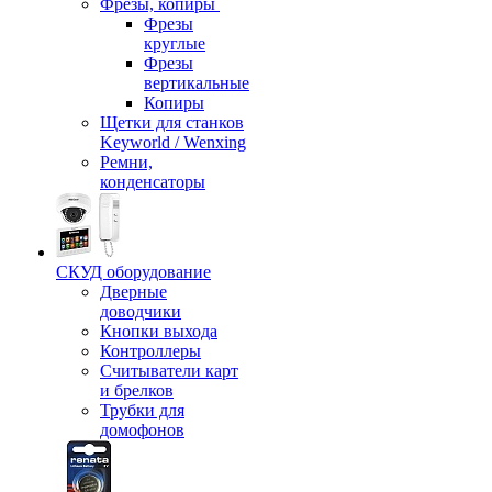
Фрезы, копиры
Фрезы
круглые
Фрезы
вертикальные
Копиры
Щетки для станков
Keyworld / Wenxing
Ремни,
конденсаторы
СКУД оборудование
Дверные
доводчики
Кнопки выхода
Контроллеры
Считыватели карт
и брелков
Трубки для
домофонов