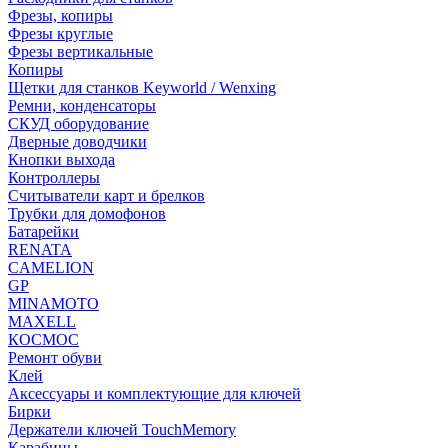
Фрезы, копиры
Фрезы круглые
Фрезы вертикальные
Копиры
Щетки для станков Keyworld / Wenxing
Ремни, конденсаторы
СКУД оборудование
Дверные доводчики
Кнопки выхода
Контроллеры
Считыватели карт и брелков
Трубки для домофонов
Батарейки
RENATA
CAMELION
GP
MINAMOTO
MAXELL
КОСМОС
Ремонт обуви
Клей
Аксессуары и комплектующие для ключей
Бирки
Держатели ключей TouchMemory
Карабины