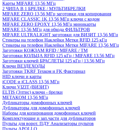
Карты MIFARE 13,56 МГц
2 ЧИПА В 1 БРЕЛКЕ / МУЛЬТИБРЕЛКИ
MIFARE ZERO 13,56 МГц заготовки для копирования
MIFARE CLASSIC 1K 13,56 МГц ключи с кодом
MIFARE ZERO EPOXY 13,56 МГц миникарты
MIFARE 13,56 МГц для обхода ФИЛЬТРОВ
MIFARE ULTRALIGHT заготовки для ВИЗИТ 13,56 МГц
Стикеры на телефон Наклейки Метки RFID 125 кГц
Стикеры на телефон Наклейки Метки MIFARE 13,56 МГц
Заготовки КОЖЗАМ RFID / MIFARE / TM
Заготовки КОЛЬЦА RFID 125 кГц / MIFARE 13.56 МГц
Заготовки ключей БРАСЛЕТЫ 125 кГц | 13.56 МГц
Ключи ВЕЗДЕХОДЫ
Заготовки TKRF Техком и FK Факториал
HID ключи и карты
iCODE и iCLASS 13,56 МГц
Ключи VIZIT (ВИЗИТ)
ELTIS (Элтис) ключи - брелки
МЕТАКОМ 13,56 МГц
Дубликаторы домофонных ключей
Дубликаторы для домофонных ключей
Наборы для копирования домофонных ключей
Комплектующие и зап.части для дубликаторов
Пульты для ворот. ПДУ Анализаторы пультов
Пульты APOLLO