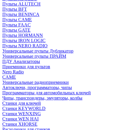
Пульты ALUTECH
Пульты BFT
Пульты BENINCA
Пульты CAME
Пульты FAAC
Пульты GATE
Пульты HORMANN
Пульты IRON LOGIC
Пульты NERO RADIO
Универсальные пульты Дубликатор
Универсальные пульты ПРАЙМ
ПДУ Анализаторы
Приемники для пультов
Nero Radio
CAME
Универсальные радиоприемники
Автоключи, программаторы, чипы
Программаторы для автомобильных ключей
Чипы, транспондеры, эмуляторы, колбы
Станки для ключей
Станки KEYWORLD
Станки WENXING
Станки WEN HAI
Станки XHORSE
Расходники для станков