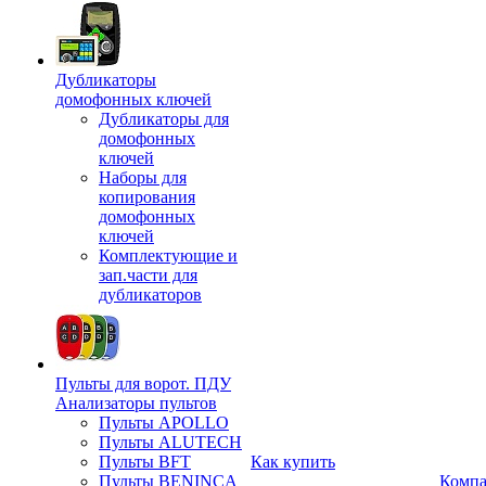
Дубликаторы
домофонных ключей
Дубликаторы для
домофонных
ключей
Наборы для
копирования
домофонных
ключей
Комплектующие и
зап.части для
дубликаторов
Пульты для ворот. ПДУ
Анализаторы пультов
Пульты APOLLO
Пульты ALUTECH
Пульты BFT
Как купить
Пульты BENINCA
Комп