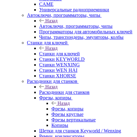
CAME
Универсальные радиоприемники
Автоключи, программаторы, чипы
Назад
Автоключи, программаторы, чипы
Программаторы для автомобильных ключей
Чипы, транспондеры, эмуляторы, колбы
Станки для ключей
Назад
Станки для ключей
Станки KEYWORLD
Станки WENXING
Станки WEN HAI
Станки XHORSE
Расходники для станков
Назад
Расходники для станков
Фрезы, копиры
Назад
Фрезы, копиры
Фрезы круглые
Фрезы вертикальные
Копиры
Щетки для станков Keyworld / Wenxing
Ремни, конденсаторы