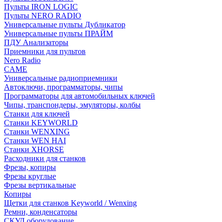
Пульты IRON LOGIC
Пульты NERO RADIO
Универсальные пульты Дубликатор
Универсальные пульты ПРАЙМ
ПДУ Анализаторы
Приемники для пультов
Nero Radio
CAME
Универсальные радиоприемники
Автоключи, программаторы, чипы
Программаторы для автомобильных ключей
Чипы, транспондеры, эмуляторы, колбы
Станки для ключей
Станки KEYWORLD
Станки WENXING
Станки WEN HAI
Станки XHORSE
Расходники для станков
Фрезы, копиры
Фрезы круглые
Фрезы вертикальные
Копиры
Щетки для станков Keyworld / Wenxing
Ремни, конденсаторы
СКУД оборудование