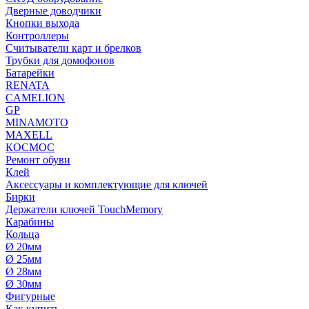
Дверные доводчики
Кнопки выхода
Контроллеры
Считыватели карт и брелков
Трубки для домофонов
Батарейки
RENATA
CAMELION
GP
MINAMOTO
MAXELL
КОСМОС
Ремонт обуви
Клей
Аксессуары и комплектующие для ключей
Бирки
Держатели ключей TouchMemory
Карабины
Кольца
Ø 20мм
Ø 25мм
Ø 28мм
Ø 30мм
Фигурные
Как купить