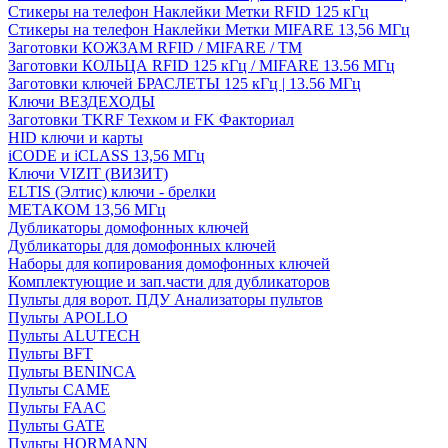
Стикеры на телефон Наклейки Метки RFID 125 кГц
Стикеры на телефон Наклейки Метки MIFARE 13,56 МГц
Заготовки КОЖЗАМ RFID / MIFARE / TM
Заготовки КОЛЬЦА RFID 125 кГц / MIFARE 13.56 МГц
Заготовки ключей БРАСЛЕТЫ 125 кГц | 13.56 МГц
Ключи ВЕЗДЕХОДЫ
Заготовки TKRF Техком и FK Факториал
HID ключи и карты
iCODE и iCLASS 13,56 МГц
Ключи VIZIT (ВИЗИТ)
ELTIS (Элтис) ключи - брелки
МЕТАКОМ 13,56 МГц
Дубликаторы домофонных ключей
Дубликаторы для домофонных ключей
Наборы для копирования домофонных ключей
Комплектующие и зап.части для дубликаторов
Пульты для ворот. ПДУ Анализаторы пультов
Пульты APOLLO
Пульты ALUTECH
Пульты BFT
Пульты BENINCA
Пульты CAME
Пульты FAAC
Пульты GATE
Пульты HORMANN